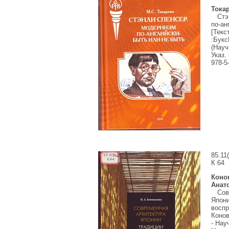
Токар
Стэн
по-ан
[Текс
:
Букс
(Науч
Указ.
978-5
85.11
К
64
Коно
Анат
Совр
Япони
воспр
Конов
-
Нау