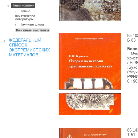
Наши новинки
Новые
поступления
литературы
Научные школы
Книжные выставки
85.10
ФЕДЕРАЛЬНЫЙ
Б
83
СПИСОК
Боро
ЭКСТРЕМИСТСКИХ
Очер
МАТЕРИАЛОВ
христ
/ Н. 
:
Букс
(Науч
РФИИ)
6
:
90
85.14
Т
51