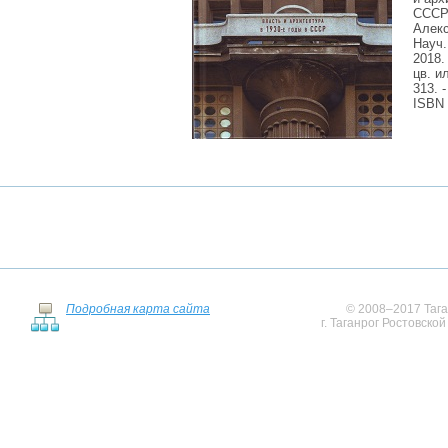
СССР 
Алекс
Науч
2018. 
цв
. и
313. -
ISBN 
Подробная карта сайта
© 2008–2017 Тага
г. Таганрог Ростовско