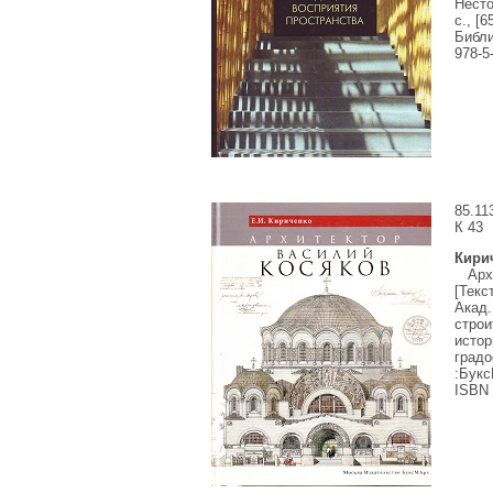
Несто
с., [6
Библ
978-5
85.11
К
43
Кирич
Архи
[Текс
Акад.
строи
истор
градо
:
Букс
ISBN 