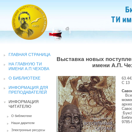
ГЛАВНАЯ СТРАНИЦА
Выставка новых поступле
НА ГЛАВНУЮ ТИ
имени А.П. Че
ИМЕНИ А.П.ЧЕХОВА
О БИБЛИОТЕКЕ
63.44
С
13
ИНФОРМАЦИЯ ДЛЯ
Савос
ПРЕПОДАВАТЕЛЕЙ
Всес
момен
ИНФОРМАЦИЯ
архео
ЧИТАТЕЛЮ
Савос
:
Букс
О библиотеке
Библ
9785-
Наши дарители
Электронные ресурсы