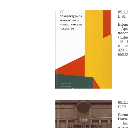
85.11
Е
91
Ефим
Арх
пласт
/ Ефи
- М.
:
с. : и
423. 
650.0
85.11
С
29
Сели
Нико
Пос
и арх